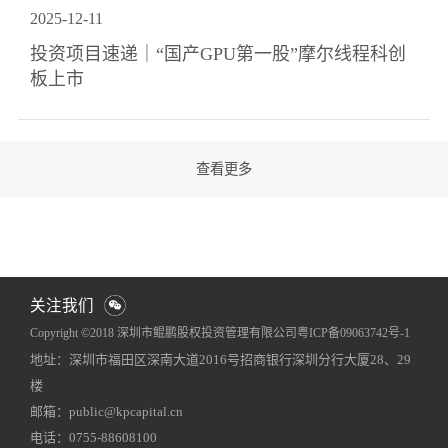
2025
-
12
-
11
投资项目速递｜“国产GPU第一股”摩尔线程科创
板上市
关注我们
Copyright ©2018 深圳市鲲鹏股权投资管理有限公司
粤ICP备09063742号-1
地址：深圳市福田区深南大道2016号招商银行深圳分行大厦28、29
网站地图
犀牛云提供企业云服务
楼
邮箱：public@kpcapital.cn
电话：0755-88608100