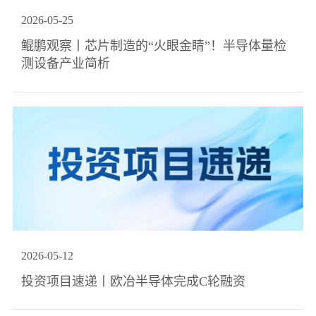
2026
-
05
-
25
鲲鹏观察丨芯片制造的“火眼金睛”！半导体量检
测设备产业简析
2026
-
05
-
12
投资项目速递丨欧冶半导体完成C轮融资