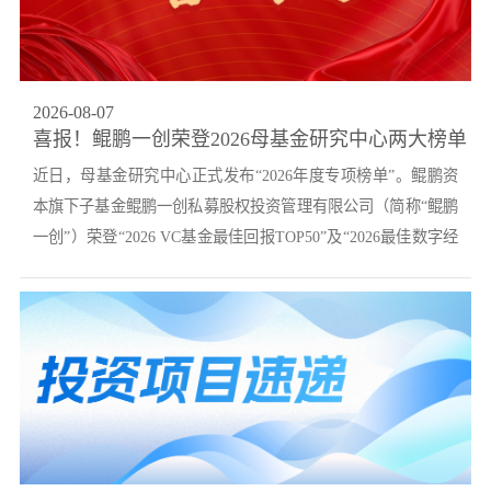
党的建
联系我
2026
-
08
-
07
喜报！鲲鹏一创荣登2026母基金研究中心两大榜单
近日，母基金研究中心正式发布“2026年度专项榜单”。鲲鹏资
本旗下子基金鲲鹏一创私募股权投资管理有限公司（简称“鲲鹏
一创”）荣登“2026 VC基金最佳回报TOP50”及“2026最佳数字经
济领域投资...
机构TOP20”两项专项榜单。母基金研究中心是中国国际科技促
进会母基金分会的官方研究平台，作为国内权威的母基金及股
权投资行业研究机构，自2017年成立以来，其年度榜单始终以
专业数据和深度研究为基础，在...