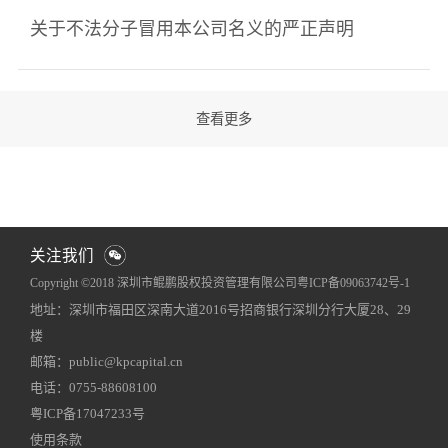
关于不法分子冒用本公司名义的严正声明
关注我们
Copyright ©2018 深圳市鲲鹏股权投资管理有限公司
粤ICP备09063742号-1
地址：深圳市福田区深南大道2016号招商银行深圳分行大厦28、29
网站地图
犀牛云提供企业云服务
楼
邮箱：public@kpcapital.cn
电话：0755-88608100
粤ICP备17047233号
使用条款