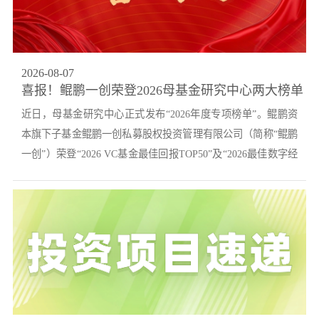
党的建
联系我
2026
-
08
-
07
喜报！鲲鹏一创荣登2026母基金研究中心两大榜单
近日，母基金研究中心正式发布“2026年度专项榜单”。鲲鹏资
本旗下子基金鲲鹏一创私募股权投资管理有限公司（简称“鲲鹏
一创”）荣登“2026 VC基金最佳回报TOP50”及“2026最佳数字经
济领域投资...
机构TOP20”两项专项榜单。母基金研究中心是中国国际科技促
进会母基金分会的官方研究平台，作为国内权威的母基金及股
权投资行业研究机构，自2017年成立以来，其年度榜单始终以
专业数据和深度研究为基础，在...