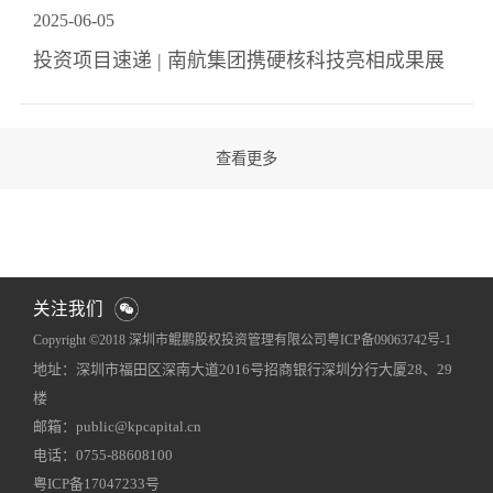
2025
-
06
-
05
投资项目速递 | 南航集团携硬核科技亮相成果展
关注我们
Copyright ©2018 深圳市鲲鹏股权投资管理有限公司
粤ICP备09063742号-1
地址：深圳市福田区深南大道2016号招商银行深圳分行大厦28、29
网站地图
犀牛云提供企业云服务
楼
邮箱：public@kpcapital.cn
电话：0755-88608100
粤ICP备17047233号