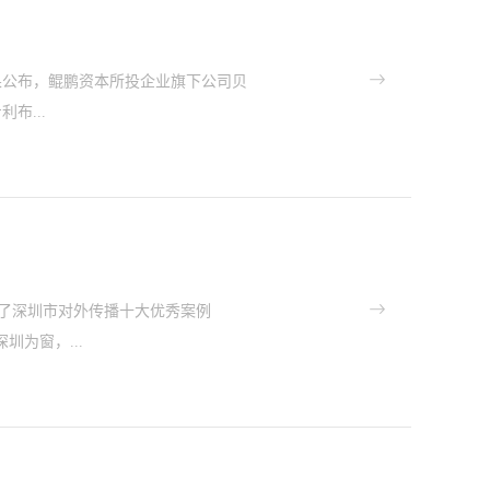
可持续性与可复制性等多个指标展开，
转型应用实践，助力行业高质量发展。
局未来电池技术多项成果实现行业领先
结果公布，鲲鹏资本所投企业旗下公司贝
含量提升至25%的行业顶尖水平，同时集成
布...
，而单层叠片厚度仅有0.18毫米，实
具备显著示范推广价值。中研普华等产
能量密度、快充、安全可靠的方向发
粤港澳大湾区高价值专利培育布局大赛
终端设备的更高需求；而硅碳负极电池
（知识产权局）、香港特别行政区政府
惠州市市场监督管理局（知识产权
共同发展”为主题，聚焦战略性新兴产
布了深圳市对外传播十大优秀案例
成功搭建了知识产权引领创新、驱动发
圳为窗，...
项获评金奖，含金量十足。贝特瑞项目凭
解行业痛点专利布局筑牢技术壁垒据
40项国内国际专利权。此次获奖的高首效
耀品牌实力“深圳市国际传播十大案例
通过技术创新与专利组合构建了完整解
发展研究中心、深圳城市传播创新研究中