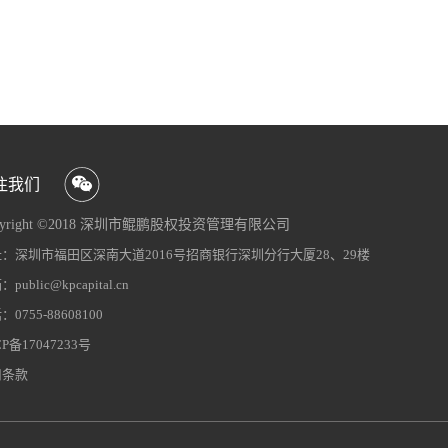
于双重支撑：一方面，超材料技术高度
企业，已成为高端制造领域的硬科技标
比例历史性归零，减少机构投资者风控
续六年业绩稳步增长作为全球超材料领
6基地及乐山106基地，凭借对技术创新
技术超材料生产基地2024年年度报
注我们
pyright ©2018 深圳市鲲鹏股权投资管理有限公司
CP备09063742号-1
：深圳市福田区深南大道2016号招商银行深圳分行大厦28、29楼
网站地图
犀牛云提供企业云服务
public@kpcapital.cn
0755-88608100
CP备17047233号
用条款