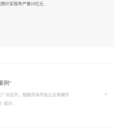
计实现年产值10亿元...
，耀石锂电已迈入面向终端市场量产交付的成熟发展阶
..
案例”
会在广州召开。鲲鹏资本所投企业荣耀终
成功...
型案例”。聚焦技术创新助力行业高质量