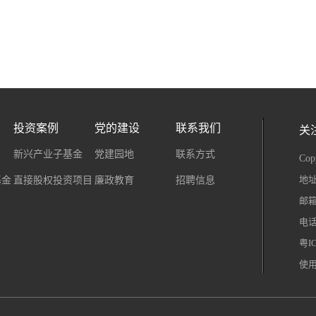
券日报》等权威媒体报道指出，光启技术此次入选四大指数的核心逻辑在
“新质生产力”战略方向，光启技术作为国内唯一实现规模化量产的超材料
方面，其近期完成的股权质押全面清零显著改善财务结构，控股股东质押
幅提升信用评级上调预期，直接推动指数纳入进程。前三季营收创新高连
业，光启技术目前拥有顺德709基地、洛阳基地、株洲905基地、天津90
视与不懈追求，已构建起坚实的技术壁垒，产业化能力获市场广泛认可。光启
...
投资案例
党的建设
联系我们
关
新兴产业子基金
党建园地
联系方式
Co
粤I
地址
基金
直接股权投资项目
廉政教育
招聘信息
邮箱：
电话：
粤I
使