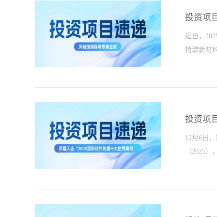
发展本次
旨在发掘
投资项
在众多申
近日，2
荣耀本次申
特瑞新材料
五大核心科
现可折叠
业研究机
局项目斩
展。传统
和高价值
通过硅（Si
知识产权
投资项目
局）、横
12月6日
业集群，
（2025
展的重要
借核心技
悉，贝特瑞
见中国未来
硅氧负极
（202
决方案：突