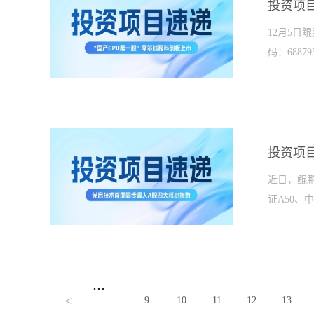
心联合主
投资项
动展现荣
12月5
创新基因
码：688
国品牌出海
搏的荣耀
+开放生态
股价大幅上
怀的跃迁；
媒体报道显
天，创下今
投资项目
这一技术
近日，鲲
能，突破
证A50、
发展迅速，
208.4
比已提升至
下公司史
攻关领域，
核心资产沪
...
技术被一
<
9
10
11
12
13