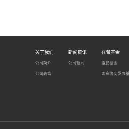
越。《证
契合国家
杆；另一
顾虑，大
域的领军企
的高度重
告显示，光启
关于我们
新闻资讯
在管基金
公司简介
公司新闻
鲲鹏基金
公司高管
国资协同发展