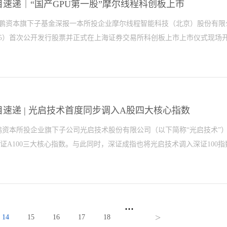
办，共收到来自33家单位申报的100多件案例。其中，荣耀参评作品凭借
目速递｜“国产GPU第一股”摩尔线程科创板上市
耀科技深度自研+开放生态的发展路径，以硬核科技实力与人文关怀兼具的
日鲲鹏资本旗下子基金深报一本所投企业摩尔线程智能科技（北京）股份有限
与产业活力，国际传播效果表现突出，获评审专家一致认可。2025深圳市
795）首次公开发行股票并正式在上海证券交易所科创板上市上市仪式现场开盘
新范本2025年11月，一支由全球顶尖科技媒体与KOL组成的代表团走
之旅。外媒代表团探访荣耀从总部展厅到全球旗舰店，再到L4级智慧工厂
”双轮驱动，将AI智能体YOYO融入办公、出行、消费等全场景生活，实
涨报650元/股较发行价114.28元/股上涨468.78%市值盘中突破3000
在深圳创新沃土与创客生态的加持下，荣耀联动拓竹、Kickstarter等全球
示，摩尔线程的上市之旅以“高速”和“高热”著称。公司从科创板IPO申请
年科创板IPO最快纪录。摩尔线程的核心竞争力在于其基于完全自主知识产
速递 | 光启技术首度同步调入A股四大核心指数
实现了在单芯片上同时支持人工智能（AI）计算加速、高性能图形渲染、
鹏资本所投企业旗下子公司光启技术股份有限公司（以下简称“光启技术”）
了单一芯片的应用局限。其产品线已覆盖从AI训练与推理、云计算到图形
中证A100三大核心指数。与此同时，深证成指也将光启技术调入深证100指数
营收呈快速增长态势。2022年至2024年，公司营业收入从0.46亿元快速
4%。今年前三季度，公司营收已达7.85亿元，同比增长182%，超过了过去
95%。02铸就高端国产算力基座立足于国家科技自立自强的战略全局，“
上首次“四指联调”纪录，彰显资本市场对其技术实力、产业地位的高度认
着力筑牢人工智能发展的算力根基。这一顶层设计，不仅确立了以...
深300、中证A50、中证A100和深证100是中国A股市场的重要核心指
...
次性调入四大核心指数，标志着这家超材料龙头企业完成了从细分赛道领
>
14
15
16
17
18