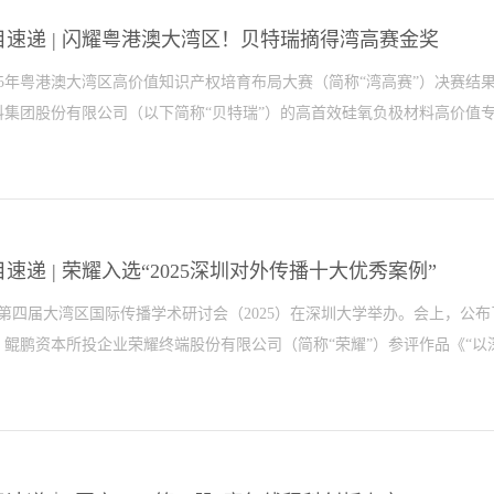
案例评选围绕技术创新独特性、行业促进作用、企业内部效率提升表现、
各行业中具有显著影响力的新质生产力应用典型案例，鼓励更多企业参与
目速递 | 闪耀粤港澳大湾区！贝特瑞摘得湾高赛金奖
报案例中，荣耀凭借多项技术突破，赢得了评审专家的一致认可。积极布
025年粤港澳大湾区高价值知识产权培育布局大赛（简称“湾高赛”）决赛
报的MagicV5折叠屏手机搭载的6100mAh青海湖刀片电池，首次将硅
集团股份有限公司（以下简称“贝特瑞”）的高首效硅氧负极材料高价值专利
技并搭配AI电源管理系统，大幅提升电池能量密度与效率，续航超35小时
设备材料纤薄与电池寿命延长的兼顾，推动硅碳负极技术走向主流应用，
构发布报告显示，从行业技术演进趋势来看，未来手机电池技术将朝着高
获金奖。获奖名单1千余项目角逐湾高赛贝特瑞展示硬核实力本届湾高赛是
锂电池虽技术成熟、成本低廉，但其能量密度已逼近物理极限，难以满足
商标品牌培育大赛深度融合升级后的首届赛事，由广东省市场监督管理局
）与...
署、澳门特别行政区政府经济及科技发展局和惠州市人民政府联合主办，
速递 | 荣耀入选“2025深圳对外传播十大优秀案例”
琴国际知识产权交易中心承办。大赛以“培育高价值知识产权，驱动大湾区
，第四届大湾区国际传播学术研讨会（2025）在深圳大学举办。会上，公
着力发掘培育一批技术领先、潜力突出、转化前景广阔的知识产权项目，
）。鲲鹏资本所投企业荣耀终端股份有限公司（简称“荣耀”）参评作品《“以深
平台。自赛事启动以来，共吸引1500余个优质项目同台角逐，最终仅10
术突破、系统化专利布局及明确的行业价值，成功脱颖而出。2技术创新破
始终将专利布局深度融入技术研发体系，截至2025年11月底，已拥有8
”2025年度荣耀全球媒体团深圳科技生态之旅》成功入选。权威认证荣
项目，针对锂离子电池“里程焦虑、充电焦虑、成本焦虑”三大行业痛点，
5）”评选工作由中国新闻史学会国际传播专业委员会、中国日报社国际传播
破核心技术大幅提升电池首次...