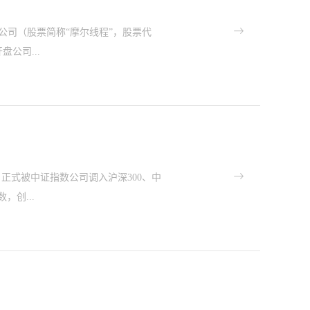
全球顶尖媒体团探访的创新传播形式，生
品牌实践，让海外受众直观感知深圳的
公司（股票简称“摩尔线程”，股票代
对外传播十大优秀案例外媒探访书写中
公司...
进深圳，开启了一场深度感知中国创新脉
，外媒全程见证了荣耀如何以“深度自研
现AI技术走向实用、从功能走向人文关
亿元摩尔线程开盘价01硬科技亮相科创板公开
伙伴，共建面向未来的智能硬...
获受理到成功注册，全程仅用时约122
权MUSA架构打造的“全功能GPU”。
物理仿真及超高清视频编解码等多重功
正式被中证指数公司调入沪深300、中
工作站等多个核心领域。摩尔线程近年
，创...
增长至4.38亿元，三年复合增长率高达
三年的营收总和，其中AI智算产品收入占
十五五”规划将高端芯片明确列为关键
可。光启技术细分赛道领军者进阶为A股
数，分别代表不同维度的市场表现。光启
军者向A股市场公认核心资产的战略跨