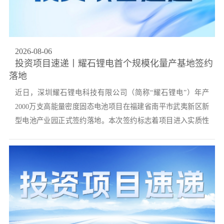
党的建
联系我
2026
-
08
-
06
投资项目速递丨耀石锂电首个规模化量产基地签约
落地
近日，深圳耀石锂电科技有限公司（简称“耀石锂电”）年产
2000万支高能量密度固态电池项目在福建省南平市武夷新区新
型电池产业园正式签约落地。本次签约标志着项目进入实质性
落地阶段。作为耀石...
锂电首个规模化量产基地，项目计划首期投资约3亿元，达产后
预计实现年产值10亿元。随着配套量产线建设的新一轮股权融
资同步完成，耀石锂电已迈入面向终端市场量产交付的成熟发
展阶段，为进一步巩固其在电子元器件及电池材料领域的...