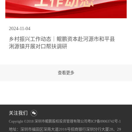
2024
-
11
-
04
乡村振兴工作动态｜鲲鹏资本赴河源市和平县
浰源镇开展对口帮扶调研
关注我们
Copyright ©2018 深圳市鲲鹏股权投资管理有限公司
粤ICP备09063742号-1
地址：深圳市福田区深南大道2016号招商银行深圳分行大厦28、29
网站地图
犀牛云提供企业云服务