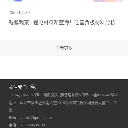
2025
-
04
-
29
鲲鹏观察 | 锂电材料新蓝海！硅基负极材料分析
关注我们
Copyright ©2018 深圳市鲲鹏股权投资管理有限公司
粤ICP备09063742号-1
地址：深圳市福田区深南大道2016号招商银行深圳分行大厦28、29
网站地图
犀牛云提供企业云服务
楼
邮箱：public@kpcapital.cn
电话：0755-88608100