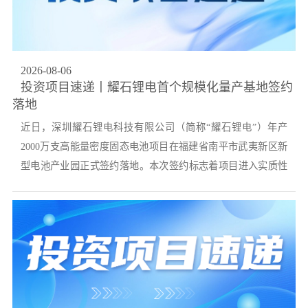
党的建
联系我
2026
-
08
-
06
投资项目速递丨耀石锂电首个规模化量产基地签约
落地
近日，深圳耀石锂电科技有限公司（简称“耀石锂电”）年产
2000万支高能量密度固态电池项目在福建省南平市武夷新区新
型电池产业园正式签约落地。本次签约标志着项目进入实质性
落地阶段。作为耀石...
锂电首个规模化量产基地，项目计划首期投资约3亿元，达产后
预计实现年产值10亿元。随着配套量产线建设的新一轮股权融
资同步完成，耀石锂电已迈入面向终端市场量产交付的成熟发
展阶段，为进一步巩固其在电子元器件及电池材料领域的...