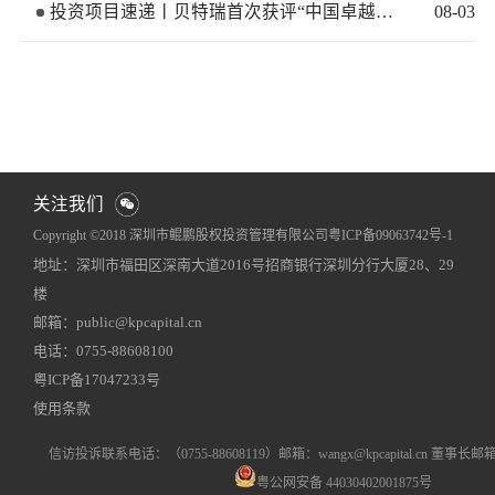
投资项目速递丨贝特瑞首次获评“中国卓越管理公司”
08
-
03
关注我们
Copyright ©2018 深圳市鲲鹏股权投资管理有限公司
粤ICP备09063742号-1
地址：深圳市福田区深南大道2016号招商银行深圳分行大厦28、29
网站地图
犀牛云提供企业云服务
楼
邮箱：public@kpcapital.cn
电话：0755-88608100
粤ICP备17047233号
使用条款
信访投诉联系电话
：（0755-88608119）
邮箱：wangx@kpcapital.cn 董事长邮箱：k
粤公网安备 44030402001875号