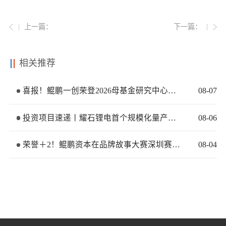
上一篇：
下一篇：
相关推荐
喜报！鲲鹏一创荣登2026母基金研究中心两大榜单
08
-
07
投资项目速递丨耀石锂电首个规模化量产基地签约落地
08
-
06
荣誉＋2！鲲鹏资本在品牌故事大赛深圳赛区再获佳绩
08
-
04