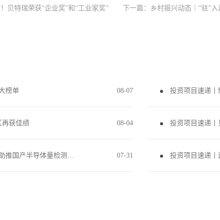
炉！贝特瑞荣获“企业奖”和“工业家奖”
下一篇：
乡村振兴动态｜“驻”
两大榜单
08
-
07
投资项目速递丨
区再获佳绩
08
-
04
投资项目速递丨
投资项目速递丨鲲鹏资本投资埃芯半导体，助推国产半导体量检测设备新突破
07
-
31
投资项目速递丨