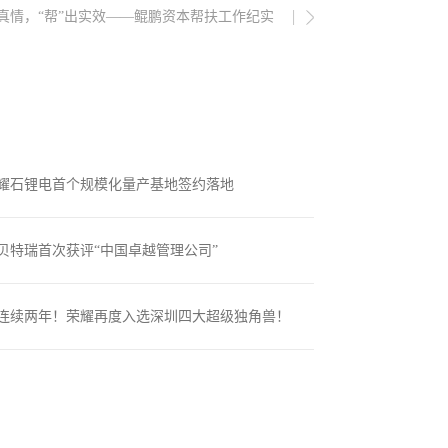
入真情，“帮”出实效——鲲鹏资本帮扶工作纪实
耀石锂电首个规模化量产基地签约落地
08
-
06
贝特瑞首次获评“中国卓越管理公司”
08
-
03
连续两年！荣耀再度入选深圳四大超级独角兽！
07
-
22