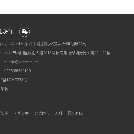
注我们
pyright ©2018 深圳市鲲鹏股权投资管理有限公司
CP备09063742号-1
：深圳市福田区深南大道2016号招商银行深圳分行大厦28、29楼
网站地图
犀牛云提供企业云服务
public@kpcapital.cn
0755-88608100
CP备17047233号
用条款
禾资本
万和证券
建信信托
万科
歌华有线