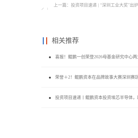
上一篇：
投资项目速递 | “深圳工业大奖”出
双项殊
相关推荐
喜报！鲲鹏一创荣登2026母基金研究中心
荣誉＋2！鲲鹏资本在品牌故事大赛深圳赛