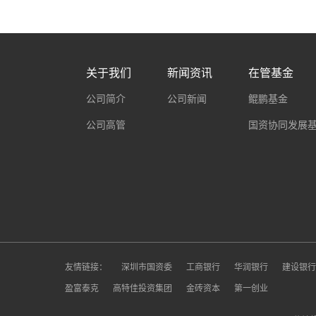
关于我们
新闻资讯
在管基金
公司简介
公司新闻
鲲鹏基金
公司高管
国资协同发展
友情链接：
深圳市国资委
工商银行
华润银行
建设银行
盈富泰克
高特佳投资集团
金砖资本
第一创业