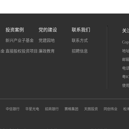
投资案例
党的建设
联系我们
关
新兴产业子基金
党建园地
联系方式
Co
粤I
地址
基金
直接股权投资项目
廉政教育
招聘信息
邮箱：
电话：
粤I
使
中信银行
华星光电
招商银行
赛格集团
天图投资
同创伟业
松