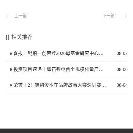
上一篇：
下一篇：
相关推荐
喜报！鲲鹏一创荣登2026母基金研究中心两大榜单
08
-
07
投资项目速递丨耀石锂电首个规模化量产基地签约落地
08
-
06
荣誉＋2！鲲鹏资本在品牌故事大赛深圳赛区再获佳绩
08
-
04