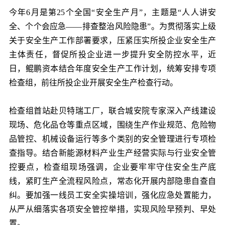
党的建
今年6月是第25个全国“安全生产月”，主题是“人人讲安
全、个个会应急——排查整治风险隐患”。为贯彻落实上级
关于安全生产工作部署要求，压紧压实所投企业安全生产
联系我
主体责任，督促所投企业进一步提升安全防控水平，近
日，鲲鹏资本结合年度安全生产工作计划，统筹安排专项
检查组，前往所投企业开展安全生产检查行动。
检查组首站赴贝特瑞工厂，联合城安院专家深入产线建设
现场、危化品仓等重点区域，围绕生产作业规范、危险物
品管控、机械设备运行等多个类别的安全管理进行专项检
查指导。结合新能源材料产业生产经营实际与行业安全管
控要点，检查组现场强调，企业要牢牢守住安全生产底
线，紧盯生产全流程风险点，常态化开展内部隐患自查自
纠。要加强一线员工安全实操培训，强化应急处置能力，
从严从细落实各项安全管控举措，实现风险早预判、早处
置。