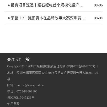
投资项目速递丨耀石锂电首个规模化量产基地签约落地
08
-
06
荣誉＋2！鲲鹏资本在品牌故事大赛深圳赛区再获佳绩
08
-
04
关注我们
Copyright ©2018 深圳市鲲鹏股权投资管理有限公司
粤ICP备09063742号-1
地址：深圳市福田区深南大道2016号招商银行深圳分行大厦28、29
网站地图
犀牛云提供企业云服务
楼
邮箱：public@kpcapital.cn
电话：0755-88608100
粤ICP备17047233号
使用条款