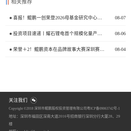
相关推荐
喜报！鲲鹏一创荣登2026母基金研究中心两大榜单
08
-
07
投资项目速递丨耀石锂电首个规模化量产基地签约落地
08
-
06
荣誉＋2！鲲鹏资本在品牌故事大赛深圳赛区再获佳绩
08
-
04
关注我们
Copyright ©2018 深圳市鲲鹏股权投资管理有限公司
粤ICP备09063742号-1
地址：深圳市福田区深南大道2016号招商银行深圳分行大厦28、29
网站地图
犀牛云提供企业云服务
楼