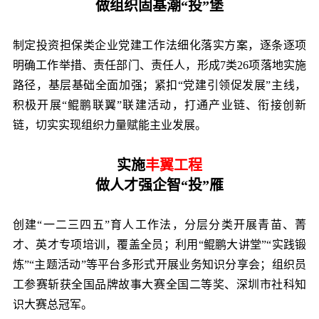
做组织固基潮“投”堡
制定投资担保类企业党建工作法细化落实方案，逐条逐项
明确工作举措、责任部门、责任人，形成7类26项落地实施
路径，基层基础全面加强；紧扣“党建引领促发展”主线，
积极开展“鲲鹏联翼”联建活动，打通产业链、衔接创新
链，切实实现组织力量赋能主业发展。
实施
丰翼工程
做人才强企智“投”雁
创建“一二三四五”育人工作法，分层分类开展青苗、菁
才、英才专项培训，覆盖全员；利用“鲲鹏大讲堂”“实践锻
炼”“主题活动”等平台多形式开展业务知识分享会；组织员
工参赛斩获全国品牌故事大赛全国二等奖、深圳市社科知
识大赛总冠军。