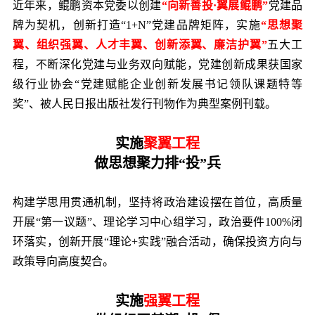
近年来，鲲鹏资本党委以创建
“向新善投·翼展鲲鹏”
党建品
牌为契机，创新打造“1+N”党建品牌矩阵，实施
“思想聚
翼、组织强翼、人才丰翼、创新添翼、廉洁护翼”
五大工
程，不断深化党建与业务双向赋能，党建创新成果获国家
级行业协会“党建赋能企业创新发展书记领队课题特等
奖”、被人民日报出版社发行刊物作为典型案例刊载。
实施
聚翼工程
做思想聚力排“投”兵
构建学思用贯通机制，坚持将政治建设摆在首位，高质量
开展“第一议题”、理论学习中心组学习，政治要件100%闭
环落实，创新开展“理论+实践”融合活动，确保投资方向与
政策导向高度契合。
实施
强翼工程