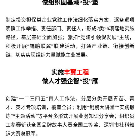
做组织固基潮“投”堡
制定投资担保类企业党建工作法细化落实方案，逐条逐项
明确工作举措、责任部门、责任人，形成7类26项落地实施
路径，基层基础全面加强；紧扣“党建引领促发展”主线，
积极开展“鲲鹏联翼”联建活动，打通产业链、衔接创新
链，切实实现组织力量赋能主业发展。
实施
丰翼工程
做人才强企智“投”雁
创建“一二三四五”育人工作法，分层分类开展青苗、菁
才、英才专项培训，覆盖全员；利用“鲲鹏大讲堂”“实践锻
炼”“主题活动”等平台多形式开展业务知识分享会；组织员
工参赛斩获全国品牌故事大赛全国二等奖、深圳市社科知
识大赛总冠军。