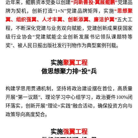
近年来，鲲鹏资本党委以创建
“向新善投·翼展鲲鹏”
党建品
牌为契机，创新打造“1+N”党建品牌矩阵，实施
“思想聚
翼、组织强翼、人才丰翼、创新添翼、廉洁护翼”
五大工
程，不断深化党建与业务双向赋能，党建创新成果获国家
级行业协会“党建赋能企业创新发展书记领队课题特等
奖”、被人民日报出版社发行刊物作为典型案例刊载。
实施
聚翼工程
做思想聚力排“投”兵
构建学思用贯通机制，坚持将政治建设摆在首位，高质量
开展“第一议题”、理论学习中心组学习，政治要件100%闭
环落实，创新开展“理论+实践”融合活动，确保投资方向与
政策导向高度契合。
实施
强翼工程