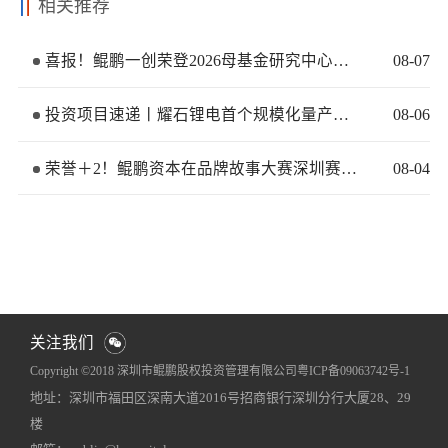
相关推荐
喜报！鲲鹏一创荣登2026母基金研究中心两大榜单
08
-
07
投资项目速递丨耀石锂电首个规模化量产基地签约落地
08
-
06
荣誉＋2！鲲鹏资本在品牌故事大赛深圳赛区再获佳绩
08
-
04
关注我们
Copyright ©2018 深圳市鲲鹏股权投资管理有限公司
粤ICP备09063742号-1
地址：深圳市福田区深南大道2016号招商银行深圳分行大厦28、29
网站地图
犀牛云提供企业云服务
楼