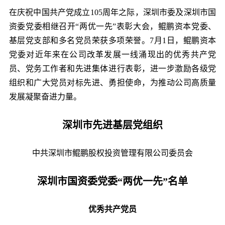
党的建
在庆祝中国共产党成立105周年之际，深圳市委及深圳市国
资委党委相继召开“两优一先”表彰大会，鲲鹏资本党委、
基层党支部和多名党员荣获多项荣誉。7月1日，鲲鹏资本
联系我
党委对近年来在公司改革发展一线涌现出的优秀共产党
员、党务工作者和先进集体进行表彰，进一步激励各级党
组织和广大党员对标先进、勇担使命，为推动公司高质量
发展凝聚奋进力量。
深圳市先进基层党组织
中共深圳市鲲鹏股权投资管理有限公司委员会
深圳市国资委党委“两优一先”名单
优秀共产党员