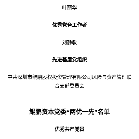
叶丽华
优秀党务工作者
刘静敏
先进基层党组织
中共深圳市鲲鹏股权投资管理有限公司
风险与资产管理联
合支部委员会
鲲鹏资本党委“两优一先”名单
优秀共产党员