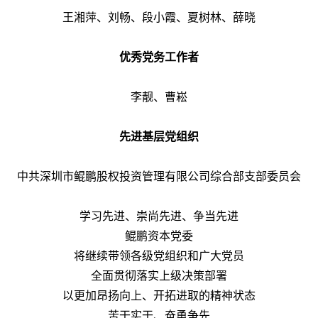
王湘萍、刘畅、段小霞、夏树林、薛晓
优秀党务工作者
李靓、曹崧
先进基层党组织
中共深圳市鲲鹏股权投资管理有限公司
综合部支部委员会
学习先进、崇尚先进、争当先进
鲲鹏资本党委
将继续带领各级党组织和广大党员
全面贯彻落实上级决策部署
以更加昂扬向上、开拓进取的精神状态
苦干实干、奋勇争先