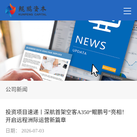
首页
关于我
新闻资
公司新闻
在管基
投资项目速递丨深航首架空客A350“鲲鹏号”亮相！
开启远程洲际运营新篇章
投资案
日期：
2026-07-03