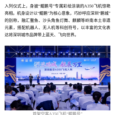
入列仪式上，身披“鲲鹏号”专属彩绘涂装的A350飞机惊艳
亮相。机身设计以“鲲鹏”为核心意象，巧妙呼应深圳“鹏城”
的别称，融汇鳌鱼、沙头角鱼灯舞、麒麟等岭南本土非遗
元素，搭配机器人、无人机等科创符号，以丰富的文化表
达将深圳城市品牌带上蓝天、飞向世界。
首架空客A350飞机“鲲鹏号”