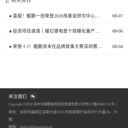
相关推荐
喜报！鲲鹏一创荣登2026母基金研究中心两大榜单
08
-
07
投资项目速递丨耀石锂电首个规模化量产基地签约落地
08
-
06
荣誉＋2！鲲鹏资本在品牌故事大赛深圳赛区再获佳绩
08
-
04
关注我们
Copyright ©2018 深圳市鲲鹏股权投资管理有限公司
粤ICP备09063742号-1
地址：深圳市福田区深南大道2016号招商银行深圳分行大厦28、29
网站地图
犀牛云提供企业云服务
楼
邮箱：public@kpcapital.cn