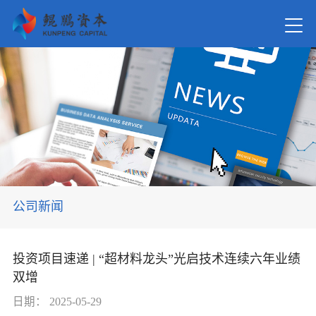
首页
关于我
新闻资
公司新闻
在管基
投资项目速递 | “超材料龙头”光启技术连续六年业绩
双增
投资案
日期：
2025-05-29