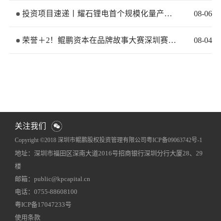
投资项目速递丨耀石锂电首个规模化量产基地签约落地
08
-
06
荣誉＋2！鲲鹏资本在品牌故事大赛深圳赛区再获佳绩
08
-
04
关注我们
Copyright ©2018 深圳市鲲鹏股权投资管理有限公司
粤ICP备09063742号-1
地址：深圳市福田区深南大道2016号招商银行深圳分行大厦28、29
网站地图
犀牛云提供企业云服务
楼
邮箱：public@kpcapital.cn
电话：0755-88608100
粤ICP备17047233号
使用条款