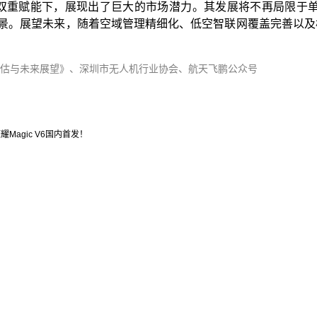
重赋能下，展现出了巨大的市场潜力。其发展将不再局限于单一
图景。展望未来，随着空域管理精细化、低空智联网覆盖完善以
估与未来展望》、深圳市无人机行业协会、航天飞鹏公众号
耀Magic V6国内首发！