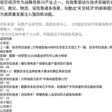
低空经济作为战略性新兴产业之一，在政策驱动与技术突破的双
行、救灾、物流、安防等诸多场景，勾勒出“天空经济”的崭新
为高质量发展注入强劲新动能。
资料来源：前瞻产业研究院、国家信息中心、《中国低空经济发展指数评
撰稿人：刘婉仪
*本文仅反映作者个人分析，所载观点不构成投资建议。
返回列表
分享至：
上一篇：
投资项目速递 | 贝特瑞智瑞AI材料实验室正式成立
下一篇：
投资项目速递 | 荣
相关推荐
喜报！鲲鹏一创荣登2026母基金研究中心两大榜单
08
-
07
投资项目速递丨耀石锂电首个规模化量产基地签约落地
08
-
06
荣誉＋2！鲲鹏资本在品牌故事大赛深圳赛区再获佳绩
08
-
04
投资项目速递丨贝特瑞首次获评“中国卓越管理公司”
08
-
03
投资项目速递丨鲲鹏资本投资埃芯半导体，助推国产半导体量检测设备新突破
07
-
31
投资项目速递丨连续两年！荣耀再度入选深圳四大超级独角兽！
07
-
22
关于我们
公司简介
公司高管