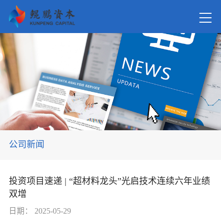
首页
关于我
新闻资
公司新闻
在管基
投资项目速递 | “超材料龙头”光启技术连续六年业绩
双增
投资案
日期：
2025-05-29