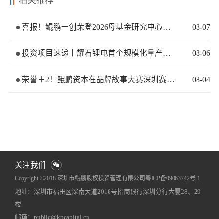
相关推荐
喜报！鲲鹏一创荣登2026母基金研究中心两大榜单
08
-
07
投资项目速递丨耀石锂电首个规模化量产基地签约落地
08
-
06
荣誉＋2！鲲鹏资本在品牌故事大赛深圳赛区再获佳绩
08
-
04
关注我们
Copyright ©2018 深圳市鲲鹏股权投资管理有限公司
粤ICP备09063742号-1
地址：深圳市福田区深南大道2016号招商银行深圳分行大厦28、29
网站地图
犀牛云提供企业云服务
楼
邮箱：public@kpcapital.cn