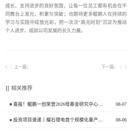
成长、支持进步的良好氛围，让每一位员工都有机会在不
同舞台上发光、积累与突破；也期待更多鲲鹏人在持续的
学习与实践中绽放光彩，把一次次“高光时刻”沉淀为推动
个人进步、成就公司发展的长久力量。
上一篇：
下一篇：
相关推荐
喜报！鲲鹏一创荣登2026母基金研究中心两大榜单
08
-
07
投资项目速递丨耀石锂电首个规模化量产基地签约落地
08
-
06