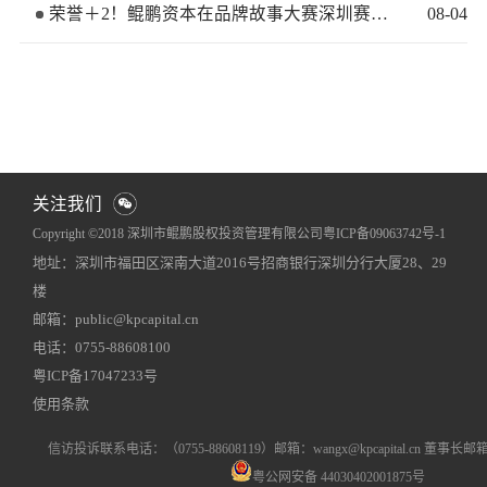
荣誉＋2！鲲鹏资本在品牌故事大赛深圳赛区再获佳绩
08
-
04
关注我们
Copyright ©2018 深圳市鲲鹏股权投资管理有限公司
粤ICP备09063742号-1
地址：深圳市福田区深南大道2016号招商银行深圳分行大厦28、29
网站地图
犀牛云提供企业云服务
楼
邮箱：public@kpcapital.cn
电话：0755-88608100
粤ICP备17047233号
使用条款
信访投诉联系电话
：（0755-88608119）
邮箱：wangx@kpcapital.cn 董事长邮箱：k
粤公网安备 44030402001875号