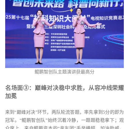
鲲鹏智创队主题演讲获最高分
名场面③：巅峰对决稳中求胜，从容冲线荣耀
加冕
来到“巅峰对决”环节，两队轮流答题，率先拿到5分的即为
冠军。“鲲鹏智创队”始终沉着冷静，一题题稳稳拿下；观
众席上，来自鲲鹏资本的“亲友团”手举横幅、加油助威。