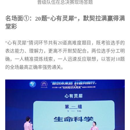
晋级队伍在总决赛现场答题
名场面①：20题“心有灵犀”，默契拉满赢得满
堂彩
“心有灵犀”猜词环节共有20道高难度题目，既考验选手的
表达能力、理解力，更离不开默契配合。两位选手分工明
确，一人精准提炼线索，一人迅速反应联想，以答对18题
的全场最高正确率强势通关。