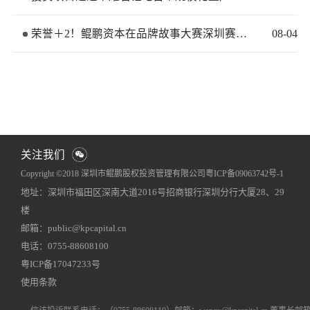
荣誉＋2！鲲鹏资本在品牌故事大赛深圳赛区再获佳绩
08
-
04
关注我们
Copyright ©2018 深圳市鲲鹏股权投资管理有限公司
粤ICP备09063742号-1
地址：深圳市福田区深南大道2016号招商银行深圳分行大厦28、29
网站地图
犀牛云提供企业云服务
楼
邮箱：public@kpcapital.cn
电话：0755-88608100
粤ICP备17047233号
使用条款