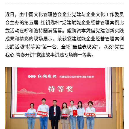
党的建
近日，由中国文化管理协会企业党建与企业文化工作委员
会主办的第五届“红钥匙杯”党建赋能企业经营管理案例比
联系我
武活动在呼和浩特圆满落幕。鲲鹏资本凭借党建创新实践
成果和精彩的现场展示，荣获党建赋能企业经营管理案例
比武活动“特等奖”第一名、全场“最佳表现奖”，以及“党在
我心·青春开讲”党建故事讲述专场赛一等奖。