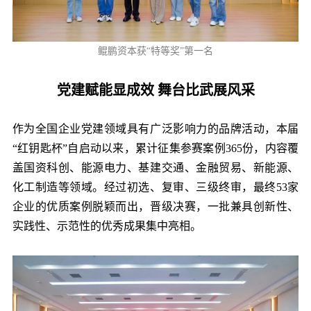
鲲鹏资本获“特等奖”第一名
党建赋能显成效 舞台比武展风采
作为全国企业党建领域具有广泛影响力的品牌活动，本届
“红钥匙杯”自启动以来，累计征集参赛案例365份，内容覆
盖国资科创、能源电力、基建交通、金融贸易、新能源、
化工制造等领域。经过初选、复审、三级终审，最终53家
企业的优质案例脱颖而出，晋级决赛，一批兼具创新性、
实践性、示范性的优秀成果集中亮相。