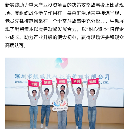
新实践助力重大产业投资项目的决策攻坚故事搬上比武现
场。党组织战斗堡垒作用在一幕幕鲜活场景中接连呈现，
党员先锋模范风采在一个个奋斗故事中充分彰显，生动展
现了鲲鹏资本以党建凝聚发展合力，以“耐心资本”陪伴企
业成长、助力产业升级的使命初心，赢得现场评委和观众
高度认可。