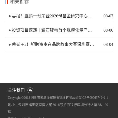
相关推荐
喜报！鲲鹏一创荣登2026母基金研究中心两大榜单
08
-
07
投资项目速递丨耀石锂电首个规模化量产基地签约落地
08
-
06
荣誉＋2！鲲鹏资本在品牌故事大赛深圳赛区再获佳绩
08
-
04
关注我们
Copyright ©2018 深圳市鲲鹏股权投资管理有限公司
粤ICP备09063742号-1
地址：深圳市福田区深南大道2016号招商银行深圳分行大厦28、29
网站地图
犀牛云提供企业云服务
楼