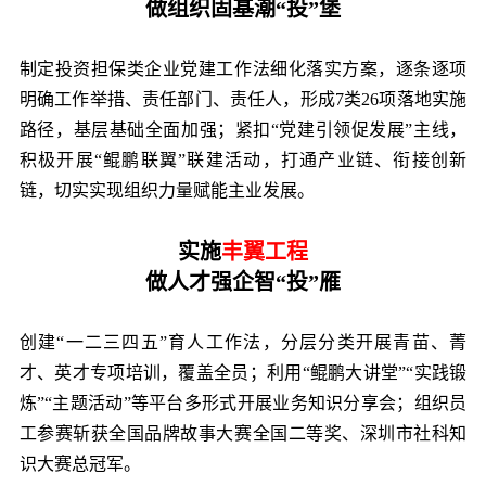
做组织固基潮“投”堡
制定投资担保类企业党建工作法细化落实方案，逐条逐项
明确工作举措、责任部门、责任人，形成7类26项落地实施
路径，基层基础全面加强；紧扣“党建引领促发展”主线，
积极开展“鲲鹏联翼”联建活动，打通产业链、衔接创新
链，切实实现组织力量赋能主业发展。
实施
丰翼工程
做人才强企智“投”雁
创建“一二三四五”育人工作法，分层分类开展青苗、菁
才、英才专项培训，覆盖全员；利用“鲲鹏大讲堂”“实践锻
炼”“主题活动”等平台多形式开展业务知识分享会；组织员
工参赛斩获全国品牌故事大赛全国二等奖、深圳市社科知
识大赛总冠军。