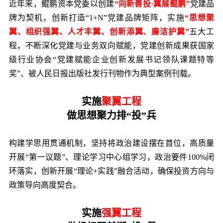
近年来，鲲鹏资本党委以创建
“向新善投·翼展鲲鹏”
党建品
牌为契机，创新打造“1+N”党建品牌矩阵，实施
“思想聚
翼、组织强翼、人才丰翼、创新添翼、廉洁护翼”
五大工
程，不断深化党建与业务双向赋能，党建创新成果获国家
级行业协会“党建赋能企业创新发展书记领队课题特等
奖”、被人民日报出版社发行刊物作为典型案例刊载。
实施
聚翼工程
做思想聚力排“投”兵
构建学思用贯通机制，坚持将政治建设摆在首位，高质量
开展“第一议题”、理论学习中心组学习，政治要件100%闭
环落实，创新开展“理论+实践”融合活动，确保投资方向与
政策导向高度契合。
实施
强翼工程