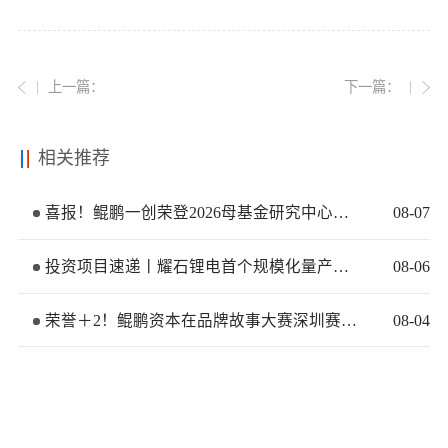
上一篇：
下一篇：
相关推荐
喜报！鲲鹏一创荣登2026母基金研究中心两大榜单
08
-
07
投资项目速递丨耀石锂电首个规模化量产基地签约落地
08
-
06
荣誉＋2！鲲鹏资本在品牌故事大赛深圳赛区再获佳绩
08
-
04