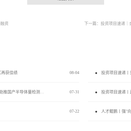
轮融资
下一篇：
投资项目速递｜
区再获佳绩
08
-
04
投资项目速递丨
投资项目速递丨鲲鹏资本投资埃芯半导体，助推国产半导体量检测设备新突破
07
-
31
投资项目速递丨
07
-
22
人才鲲鹏丨强“向