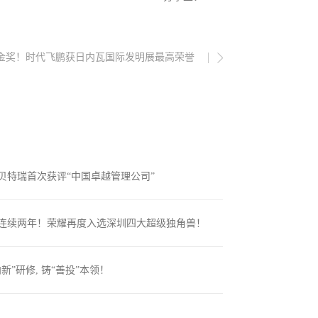
金奖！时代飞鹏获日内瓦国际发明展最高荣誉
贝特瑞首次获评“中国卓越管理公司”
08
-
03
连续两年！荣耀再度入选深圳四大超级独角兽！
07
-
22
新”研修, 铸“善投”本领！
07
-
15