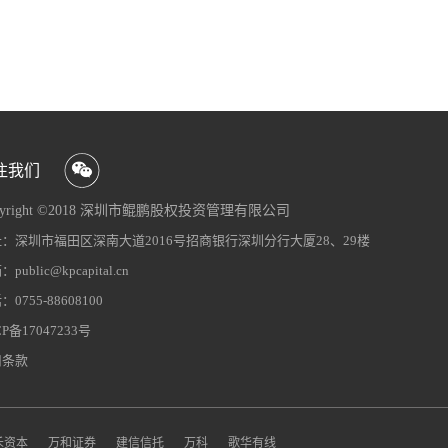
注我们
pyright ©2018 深圳市鲲鹏股权投资管理有限公司
CP备09063742号-1
：深圳市福田区深南大道2016号招商银行深圳分行大厦28、29楼
网站地图
犀牛云提供企业云服务
public@kpcapital.cn
0755-88608100
CP备17047233号
用条款
禾资本
万和证券
建信信托
万科
歌华有线