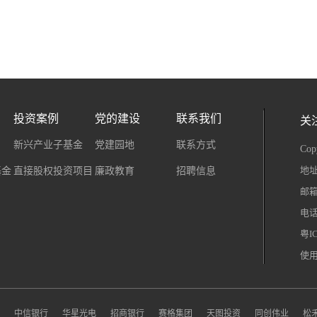
投资案例
党的建设
联系我们
关
新兴产业子基金
党建园地
联系方式
Co
粤I
地址
基金
直接股权投资项目
廉政教育
招聘信息
邮箱：
电话：
粤I
使
中信银行
华星光电
招商银行
赛格集团
天图投资
同创伟业
松