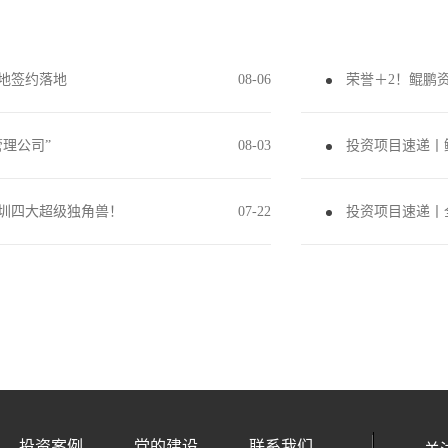
地签约落地
08
-
06
荣誉＋2！鲲鹏
理公司”
08
-
03
圳四大超级独角兽！
07
-
22
投资项目速递丨
投资案例
党的建设
联系我们