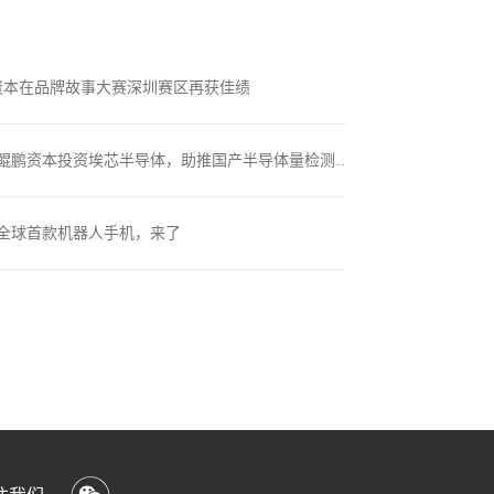
资本在品牌故事大赛深圳赛区再获佳绩
08
-
04
投资项目速递丨鲲鹏资本投资埃芯半导体，助推国产半导体量检测设备新突破
07
-
31
全球首款机器人手机，来了
07
-
22