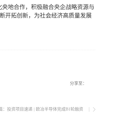
化央地合作
，
积极融合央企战略资源与
断开拓创新
，
为社会经济高质量发展
分享至：
篇：
投资项目速递 | 欧冶半导体完成B1轮融资