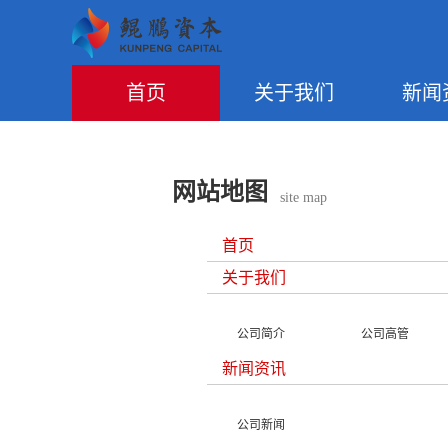
首页
关于我们
新闻
网站地图
site map
首页
关于我们
公司简介
公司高管
新闻资讯
公司新闻