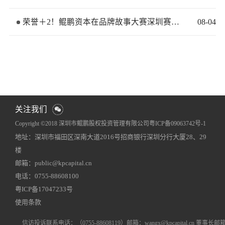
荣誉＋2！鲲鹏资本在品牌故事大赛深圳赛区再获佳绩
08
-
04
关注我们
Copyright ©2018 深圳市鲲鹏股权投资管理有限公司
粤ICP备09063742号-1
地址：深圳市福田区深南大道2016号招商银行深圳分行大厦28、29
网站地图
犀牛云提供企业云服务
楼
邮箱：public@kpcapital.cn
电话：0755-88608100
粤ICP备17047233号
使用条款
信访投诉联系电话
：（0755-88608119）
邮箱：wangx@kpcapital.cn 董事长邮箱：k