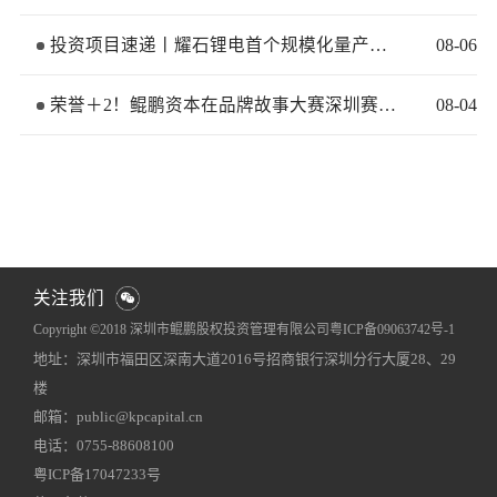
投资项目速递丨耀石锂电首个规模化量产基地签约落地
08
-
06
荣誉＋2！鲲鹏资本在品牌故事大赛深圳赛区再获佳绩
08
-
04
关注我们
Copyright ©2018 深圳市鲲鹏股权投资管理有限公司
粤ICP备09063742号-1
地址：深圳市福田区深南大道2016号招商银行深圳分行大厦28、29
网站地图
犀牛云提供企业云服务
楼
邮箱：public@kpcapital.cn
电话：0755-88608100
粤ICP备17047233号