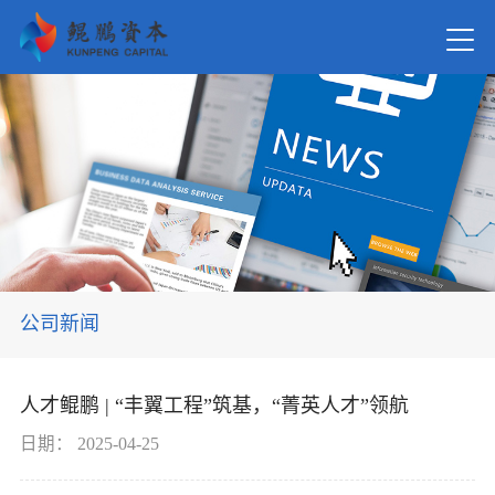
首页
关于我
新闻资
公司新闻
在管基
人才鲲鹏 | “丰翼工程”筑基，“菁英人才”领航
投资案
日期：
2025-04-25