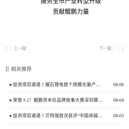
服务全市产业转型升级
贡献鲲鹏力量
上一篇：
下一篇：
相关推荐
投资项目速递丨耀石锂电首个规模化量产基地签约落地
08
-
06
荣誉＋2！鲲鹏资本在品牌故事大赛深圳赛区再获佳绩
08
-
04
投资项目速递丨贝特瑞首次获评“中国卓越管理公司”
08
-
03