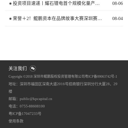
投资项目速递丨耀石锂电首个规模化量产基地签约落地
08
-
06
荣誉＋2！鲲鹏资本在品牌故事大赛深圳赛区再获佳绩
08
-
04
关注我们
Copyright ©2018 深圳市鲲鹏股权投资管理有限公司
粤ICP备09063742号-1
地址：深圳市福田区深南大道2016号招商银行深圳分行大厦28、29
网站地图
犀牛云提供企业云服务
楼
邮箱：public@kpcapital.cn
电话：0755-88608100
粤ICP备17047233号
使用条款