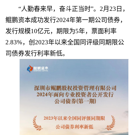
党的建
“人勤春来早，奋斗正当时”。2月2
3
日，
鲲鹏资本成功发行2
024
年第一期公司债券，
联系我
发行规模1
0
亿元，期限为5年，票面利率
2
.83%
，创2
023
年以来全国同评级同期限公
司债券发行利率新低。