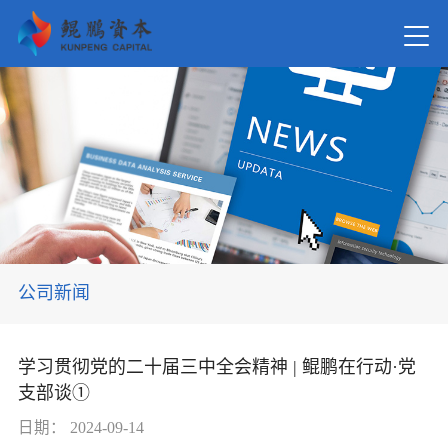
首页
关于我
新闻资
公司新闻
在管基
学习贯彻党的二十届三中全会精神 | 鲲鹏在行动·党
支部谈①
投资案
日期：
2024-09-14