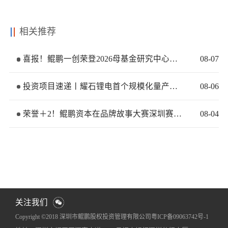
相关推荐
喜报！鲲鹏一创荣登2026母基金研究中心两大榜单
08
-
07
投资项目速递丨耀石锂电首个规模化量产基地签约落地
08
-
06
荣誉＋2！鲲鹏资本在品牌故事大赛深圳赛区再获佳绩
08
-
04
关注我们
Copyright ©2018 深圳市鲲鹏股权投资管理有限公司
粤ICP备09063742号-1