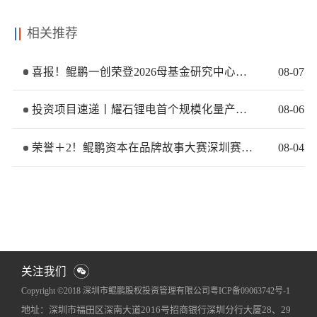
相关推荐
喜报！鲲鹏一创荣登2026母基金研究中心两大榜单
08
-
07
投资项目速递丨耀石锂电首个规模化量产基地签约落地
08
-
06
荣誉＋2！鲲鹏资本在品牌故事大赛深圳赛区再获佳绩
08
-
04
关注我们
Copyright ©2018 深圳市鲲鹏股权投资管理有限公司
粤ICP备09063742号-1
地址：深圳市福田区深南大道2016号招商银行深圳分行大厦28、29
网站地图
犀牛云提供企业云服务