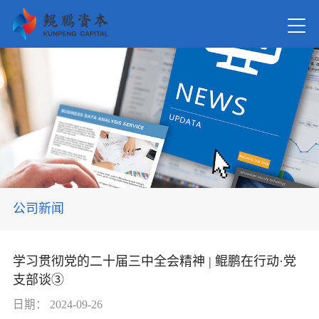
首页
关于我
新闻资
公司新闻
在管基
学习贯彻党的二十届三中全会精神 | 鲲鹏在行动·党
支部谈③
投资案
日期：
2024-09-26