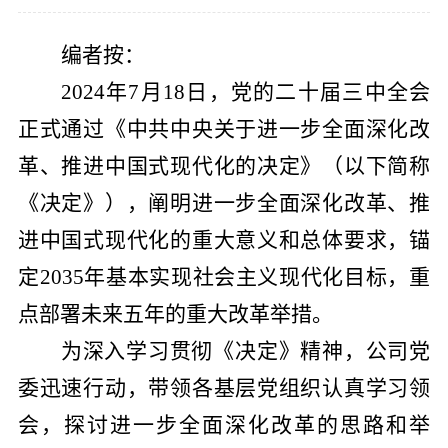
党的建
编者按：
联系我
2024年7月18日，党的二十届三中全会
正式通过《中共中央关于进一步全面深化改
革、推进中国式现代化的决定》（以下简称
《决定》），阐明进一步全面深化改革、推
进中国式现代化的重大意义和总体要求，锚
定2035年基本实现社会主义现代化目标，重
点部署未来五年的重大改革举措。
为深入学习贯彻《决定》精神，公司党
委迅速行动，带领各基层党组织认真学习领
会，探讨进一步全面深化改革的思路和举