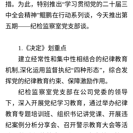
措。为此，特别推出“学习贯彻党的二十届三
中全会精神”鲲鹏在行动系列谈，今天推出第
五期——纪检监察室党支部谈。
1.《决定》划重点
建立经常性和集中性相结合的纪律教育
机制,深化运用监督执纪“四种形态”，综合发
挥党的纪律教育约束、保障激励作用。
纪检监察室党支部在公司党委的领导
下，深入开展党纪学习教育，通过举办纪律
教育专题培训班、组织书记讲党课、开展违
纪案例分析分享会、召开警示教育大会等活