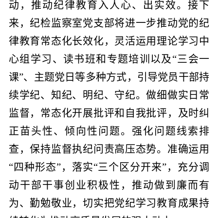
动，推动纪律教育入人心、出实效。接下
来，纪检监察室党支部将进一步推动党的纪
律教育常态化长效化，灵活运用理论学习中
心组学习、读书班和专题培训以及“三会一
课”、主题党日等多种方式，引导党员干部持
续学纪、知纪、明纪、守纪。
做细做实日常
监督，常态化开展批评和自我批评，及时纠
正苗头性、倾向性问题。强化问题线索排
查，保持监督执纪问责高压态势。准确运用
“四种形态”，落实“三个区分开来”，充分调
动干部干事创业积极性，推动做到廉而有
为、勤勉敬业，切实把党纪学习教育成果持