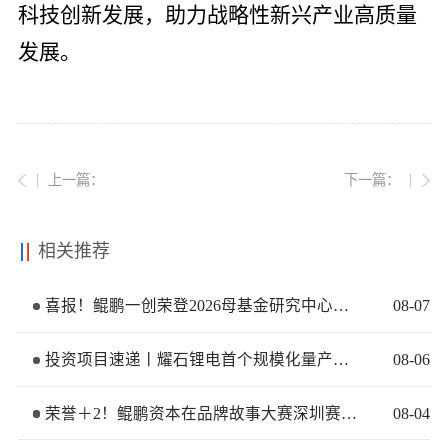
科技创新发展，助力战略性新兴产业高质量
发展。
上一篇：
下一篇：
相关推荐
喜报！鲲鹏一创荣登2026母基金研究中心两大榜单
08
-
07
投资项目速递丨耀石锂电首个规模化量产基地签约落地
08
-
06
荣誉＋2！鲲鹏资本在品牌故事大赛深圳赛区再获佳绩
08
-
04