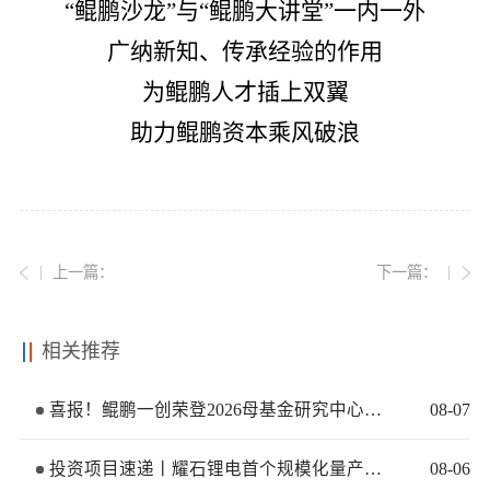
“鲲鹏沙龙”与“鲲鹏大讲堂”一内一外
广纳新知、传承经验的作用
为鲲鹏人才插上双翼
助力鲲鹏资本乘风破浪
上一篇：
下一篇：
相关推荐
喜报！鲲鹏一创荣登2026母基金研究中心两大榜单
08
-
07
投资项目速递丨耀石锂电首个规模化量产基地签约落地
08
-
06