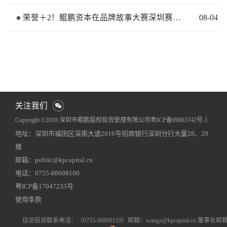
荣誉＋2！鲲鹏资本在品牌故事大赛深圳赛区再获佳绩
08
-
04
关注我们
Copyright ©2018 深圳市鲲鹏股权投资管理有限公司
粤ICP备09063742号-1
地址：深圳市福田区深南大道2016号招商银行深圳分行大厦28、29
网站地图
犀牛云提供企业云服务
楼
邮箱：public@kpcapital.cn
电话：0755-88608100
粤ICP备17047233号
使用条款
信访投诉联系电话
：（0755-88608119）
邮箱：wangx@kpcapital.cn 董事长邮箱：k