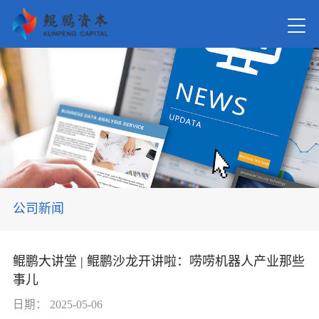
首页
关于我
新闻资
公司新闻
在管基
鲲鹏大讲堂 | 鲲鹏沙龙开讲啦：唠唠机器人产业那些
事儿
投资案
日期：
2025-05-06