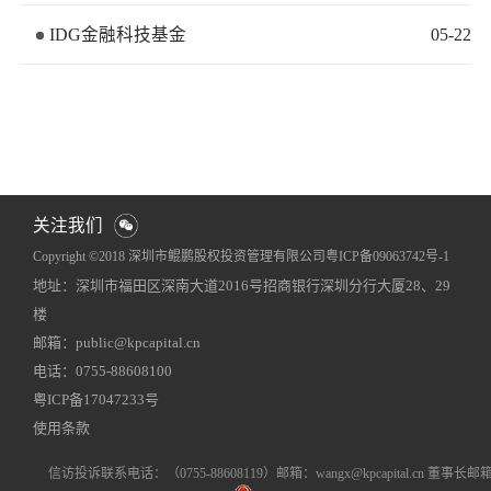
IDG金融科技基金
05
-
22
关注我们
Copyright ©2018 深圳市鲲鹏股权投资管理有限公司
粤ICP备09063742号-1
地址：深圳市福田区深南大道2016号招商银行深圳分行大厦28、29
网站地图
犀牛云提供企业云服务
楼
邮箱：public@kpcapital.cn
电话：0755-88608100
粤ICP备17047233号
使用条款
信访投诉联系电话
：（0755-88608119）
邮箱：wangx@kpcapital.cn 董事长邮箱：k