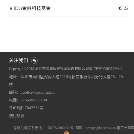
IDG金融科技基金
05
-
22
关注我们
Copyright ©2018 深圳市鲲鹏股权投资管理有限公司
粤ICP备09063742号-1
地址：深圳市福田区深南大道2016号招商银行深圳分行大厦28、29
网站地图
犀牛云提供企业云服务
楼
邮箱：public@kpcapital.cn
电话：0755-88608100
粤ICP备17047233号
使用条款
信访投诉联系电话
：（0755-88608119）
邮箱：wangx@kpcapital.cn 董事长邮箱：k