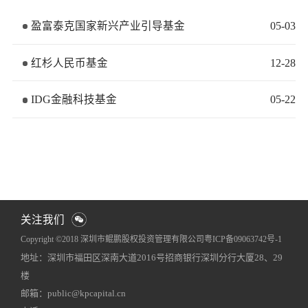
盈富泰克国家新兴产业引导基金
05
-
03
红杉人民币基金
12
-
28
IDG金融科技基金
05
-
22
关注我们
Copyright ©2018 深圳市鲲鹏股权投资管理有限公司
粤ICP备09063742号-1
地址：深圳市福田区深南大道2016号招商银行深圳分行大厦28、29
网站地图
犀牛云提供企业云服务
楼
邮箱：public@kpcapital.cn