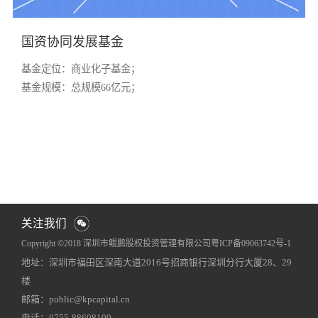
国资协同发展基金
基金定位：商业化子基金；
基金规模：总规模66亿元
；
关注我们
Copyright ©2018 深圳市鲲鹏股权投资管理有限公司
粤ICP备09063742号-1
地址：深圳市福田区深南大道2016号招商银行深圳分行大厦28、29
网站地图
犀牛云提供企业云服务
楼
邮箱：public@kpcapital.cn
电话：0755-88608100